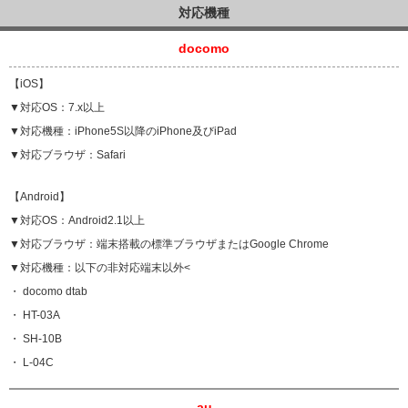
対応機種
docomo
【iOS】
▼対応OS：7.x以上
▼対応機種：iPhone5S以降のiPhone及びiPad
▼対応ブラウザ：Safari
【Android】
▼対応OS：Android2.1以上
▼対応ブラウザ：端末搭載の標準ブラウザまたはGoogle Chrome
▼対応機種：以下の非対応端末以外<
・ docomo dtab
・ HT-03A
・ SH-10B
・ L-04C
au